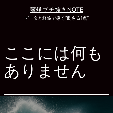
コ
競艇ブチ抜きNOTE
ン
データと経験で導く“刺さる1点”
テ
ン
ツ
ここには何も
へ
ス
ありません
キ
ッ
プ